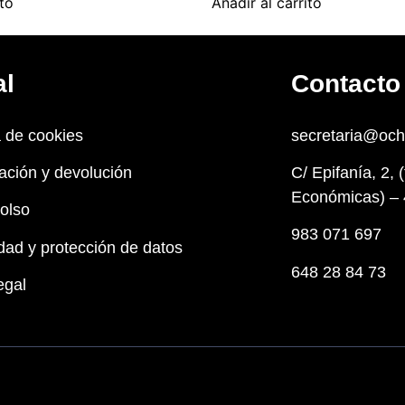
ito
Añadir al carrito
al
Contacto
a de cookies
secretaria@oc
ación y devolución
C/ Epifanía, 2, 
Económicas) – 
olso
983 071 697
dad y protección de datos
648 28 84 73
egal