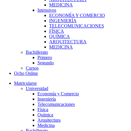
MEDICINA
Intensivos
ECONOMÍA Y COMERCIO
INGENIERÍA
TELECOMUNICACIONES
FÍSICA
QUÍMICA
ARQUITECTURA
MEDICINA
Bachillerato
Primero
Segundo
Cursos
Ocho Online
Matricularse
Universidad
Economía y Comercio
Ingeniería
Telecomunicaciones
Física
Química
Arquitectura
Medicina
Bachillerato