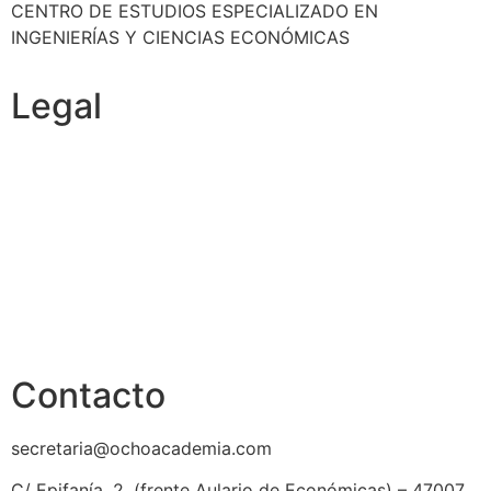
CENTRO DE ESTUDIOS ESPECIALIZADO EN
INGENIERÍAS Y CIENCIAS ECONÓMICAS
Legal
Política de cookies
Cancelación y devolución
Reembolso
Privacidad y protección de datos
Aviso legal
Contacto
secretaria@ochoacademia.com
C/ Epifanía, 2, (frente Aulario de Económicas) – 47007,