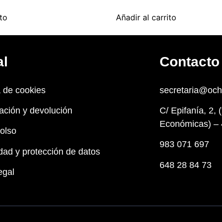
ito
Añadir al carrito
al
Contacto
a de cookies
secretaria@oc
ación y devolución
C/ Epifanía, 2, 
Económicas) – 
olso
983 071 697
dad y protección de datos
648 28 84 73
egal