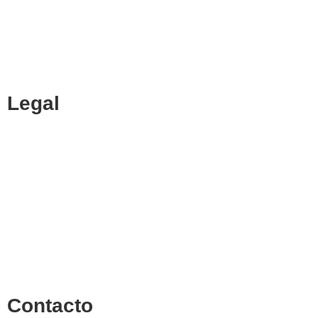
CENTRO DE ESTUDIOS ESPECIALIZADO EN INGENIERÍAS
Y CIENCIAS ECONÓMICAS
Legal
Política de cookies
Cancelación y devolución
Reembolso
Privacidad y protección de datos
Aviso legal
Contacto