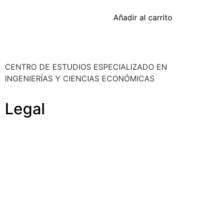
Añadir al carrito
CENTRO DE ESTUDIOS ESPECIALIZADO EN
INGENIERÍAS Y CIENCIAS ECONÓMICAS
Legal
Política de cookies
Cancelación y devolución
Reembolso
Privacidad y protección de datos
Aviso legal