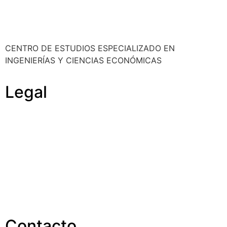
CENTRO DE ESTUDIOS ESPECIALIZADO EN
INGENIERÍAS Y CIENCIAS ECONÓMICAS
Legal
Política de cookies
Cancelación y devolución
Reembolso
Privacidad y protección de datos
Aviso legal
Contacto