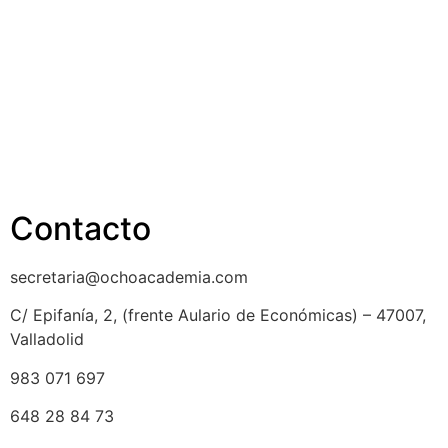
Política de cookies
Cancelación y devolución
Reembolso
Privacidad y protección de datos
Aviso legal
Contacto
secretaria@ochoacademia.com
C/ Epifanía, 2, (frente Aulario de Económicas) – 47007,
Valladolid
983 071 697
648 28 84 73