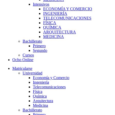
Intensivos
ECONOMÍA Y COMERCIO
INGENIERÍA
TELECOMUNICACIONES
FÍSICA
QUÍMICA
ARQUITECTURA
MEDICINA
Bachillerato
Primero
Segundo
Cursos
Ocho Online
Matricularse
Universidad
Economía y Comercio
Ingeniería
Telecomunicaciones
Física
Química
Arquitectura
Medicina
Bachillerato
Primero