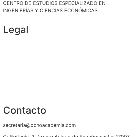
CENTRO DE ESTUDIOS ESPECIALIZADO EN
INGENIERÍAS Y CIENCIAS ECONÓMICAS
Legal
Política de cookies
Cancelación y devolución
Reembolso
Privacidad y protección de datos
Aviso legal
Contacto
secretaria@ochoacademia.com
C/ Epifanía, 2, (frente Aulario de Económicas) – 47007,