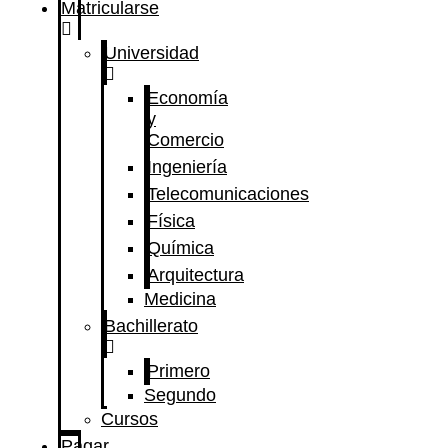
Matricularse
Universidad
Economía
y
Comercio
Ingeniería
Telecomunicaciones
Física
Química
Arquitectura
Medicina
Bachillerato
Primero
Segundo
Cursos
Pagar