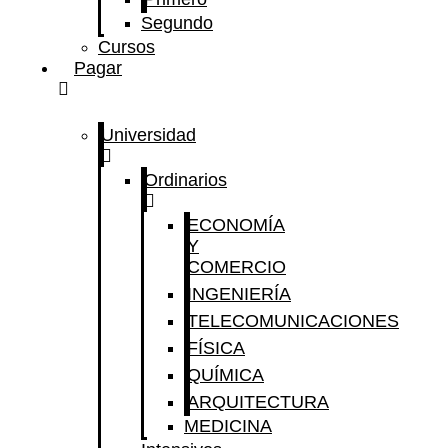
Segundo
Cursos
Pagar
Universidad
Ordinarios
ECONOMÍA
Y
COMERCIO
INGENIERÍA
TELECOMUNICACIONES
FÍSICA
QUÍMICA
ARQUITECTURA
MEDICINA