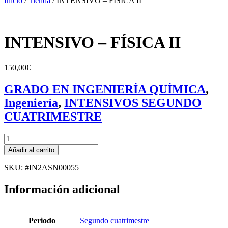
Inicio
/
Tienda
/
INTENSIVO – FÍSICA II
INTENSIVO – FÍSICA II
150,00
€
GRADO EN INGENIERÍA QUÍMICA
,
Ingeniería
,
INTENSIVOS SEGUNDO
CUATRIMESTRE
INTENSIVO
-
Añadir al carrito
FÍSICA
II
SKU: #IN2ASN00055
cantidad
Información adicional
Periodo
Segundo cuatrimestre