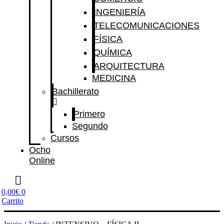
INGENIERÍA
TELECOMUNICACIONES
FÍSICA
QUÍMICA
ARQUITECTURA
MEDICINA
Bachillerato
Primero
Segundo
Cursos
Ocho
Online
0,00
€
0
Carrito