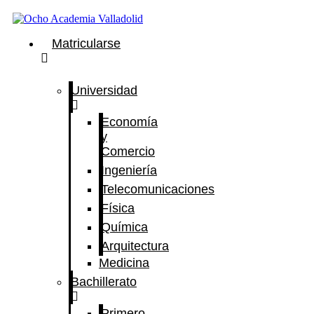
Ir
al
contenido
Matricularse
Universidad
Economía
y
Comercio
Ingeniería
Telecomunicaciones
Física
Química
Arquitectura
Medicina
Bachillerato
Primero