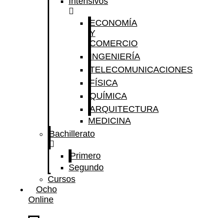
Intensivos
ECONOMÍA
Y
COMERCIO
INGENIERÍA
TELECOMUNICACIONES
FÍSICA
QUÍMICA
ARQUITECTURA
MEDICINA
Bachillerato
Primero
Segundo
Cursos
Ocho
Online