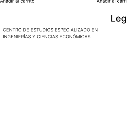
Añadir al carrito
Añadir al carr
Leg
CENTRO DE ESTUDIOS ESPECIALIZADO EN
Polític
INGENIERÍAS Y CIENCIAS ECONÓMICAS
Cancela
Reembo
Privaci
Aviso l
© 2025 Ocho Academia
Desarrollo web:
PMK MARKETING