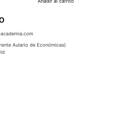
Añadir al carrito
o
oacademia.com
(frente Aulario de Económicas)
lid