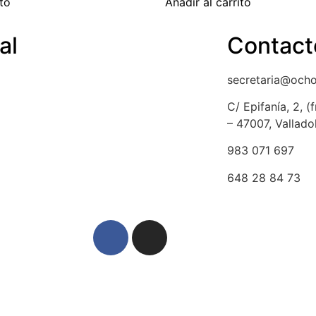
ito
Añadir al carrito
al
Contact
a de cookies
secretaria@och
ción y devolución
C/ Epifanía, 2, 
– 47007, Vallado
lso
983 071 697
dad y protección de datos
648 28 84 73
egal