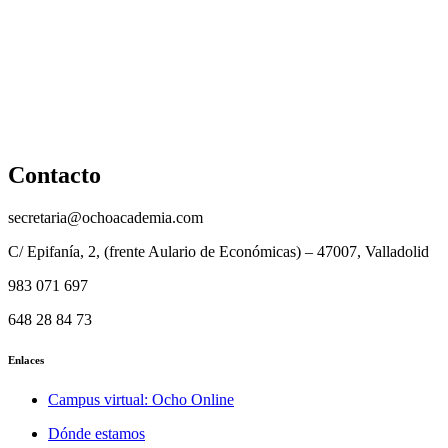
Cancelación y devolución
Reembolso
Privacidad y protección de datos
Aviso legal
Contacto
secretaria@ochoacademia.com
C/ Epifanía, 2, (frente Aulario de Económicas) – 47007, Valladolid
983 071 697
648 28 84 73
Enlaces
Campus virtual: Ocho Online
Dónde estamos