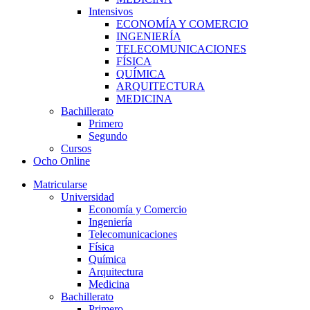
Intensivos
ECONOMÍA Y COMERCIO
INGENIERÍA
TELECOMUNICACIONES
FÍSICA
QUÍMICA
ARQUITECTURA
MEDICINA
Bachillerato
Primero
Segundo
Cursos
Ocho Online
Matricularse
Universidad
Economía y Comercio
Ingeniería
Telecomunicaciones
Física
Química
Arquitectura
Medicina
Bachillerato
Primero