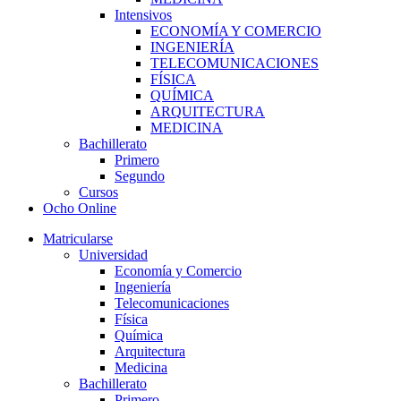
Intensivos
ECONOMÍA Y COMERCIO
INGENIERÍA
TELECOMUNICACIONES
FÍSICA
QUÍMICA
ARQUITECTURA
MEDICINA
Bachillerato
Primero
Segundo
Cursos
Ocho Online
Matricularse
Universidad
Economía y Comercio
Ingeniería
Telecomunicaciones
Física
Química
Arquitectura
Medicina
Bachillerato
Primero