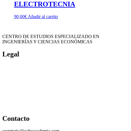
ELECTROTECNIA
90,00
€
Añadir al carrito
CENTRO DE ESTUDIOS ESPECIALIZADO EN
INGENIERÍAS Y CIENCIAS ECONÓMICAS
Legal
Política de cookies
Cancelación y devolución
Reembolso
Privacidad y protección de datos
Aviso legal
Contacto
secretaria@ochoacademia.com