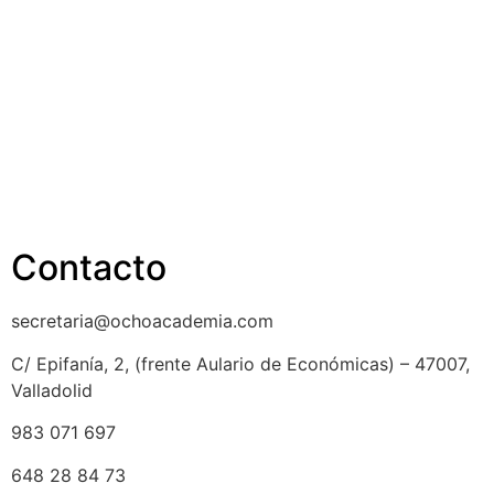
Política de cookies
Cancelación y devolución
Reembolso
Privacidad y protección de datos
Aviso legal
Contacto
secretaria@ochoacademia.com
C/ Epifanía, 2, (frente Aulario de Económicas) – 47007,
Valladolid
983 071 697
648 28 84 73