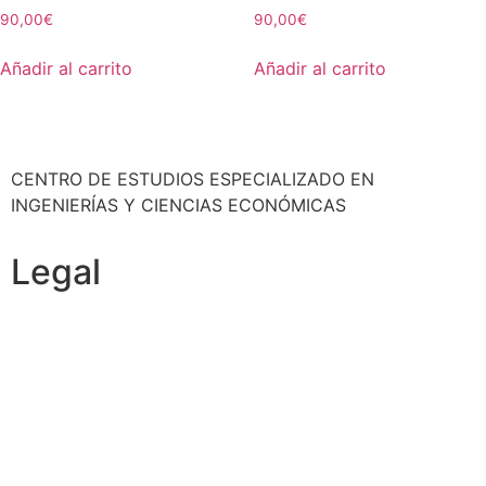
90,00
€
90,00
€
Añadir al carrito
Añadir al carrito
CENTRO DE ESTUDIOS ESPECIALIZADO EN
INGENIERÍAS Y CIENCIAS ECONÓMICAS
Legal
Política de cookies
Cancelación y devolución
Reembolso
Privacidad y protección de datos