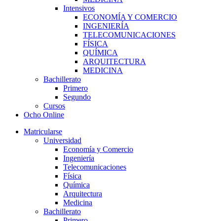
Intensivos
ECONOMÍA Y COMERCIO
INGENIERÍA
TELECOMUNICACIONES
FÍSICA
QUÍMICA
ARQUITECTURA
MEDICINA
Bachillerato
Primero
Segundo
Cursos
Ocho Online
Matricularse
Universidad
Economía y Comercio
Ingeniería
Telecomunicaciones
Física
Química
Arquitectura
Medicina
Bachillerato
Primero