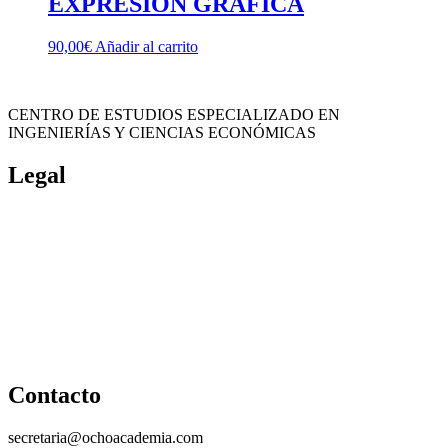
EXPRESIÓN GRÁFICA
90,00
€
Añadir al carrito
CENTRO DE ESTUDIOS ESPECIALIZADO EN
INGENIERÍAS Y CIENCIAS ECONÓMICAS
Legal
Política de cookies
Cancelación y devolución
Reembolso
Privacidad y protección de datos
Aviso legal
Contacto
secretaria@ochoacademia.com