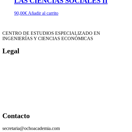
LAS CIENCIAS SOCIALES II
90,00
€
Añadir al carrito
CENTRO DE ESTUDIOS ESPECIALIZADO EN
INGENIERÍAS Y CIENCIAS ECONÓMICAS
Legal
Política de cookies
Cancelación y devolución
Reembolso
Privacidad y protección de datos
Aviso legal
Contacto
secretaria@ochoacademia.com