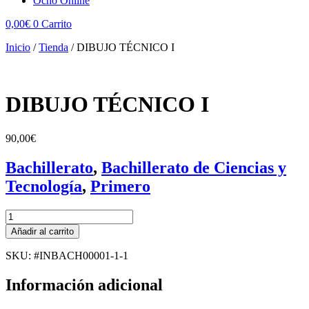
Ocho Online
0,00
€
0
Carrito
Inicio
/
Tienda
/
DIBUJO TÉCNICO I
DIBUJO TÉCNICO I
90,00
€
Bachillerato
,
Bachillerato de Ciencias y
Tecnología​
,
Primero
DIBUJO
TÉCNICO
Añadir al carrito
I
cantidad
SKU: #INBACH00001-1-1
Información adicional