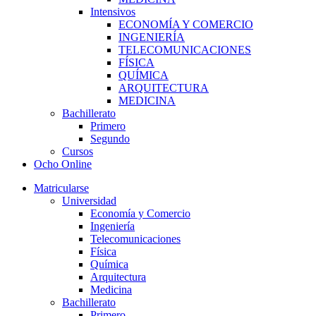
Intensivos
ECONOMÍA Y COMERCIO
INGENIERÍA
TELECOMUNICACIONES
FÍSICA
QUÍMICA
ARQUITECTURA
MEDICINA
Bachillerato
Primero
Segundo
Cursos
Ocho Online
Matricularse
Universidad
Economía y Comercio
Ingeniería
Telecomunicaciones
Física
Química
Arquitectura
Medicina
Bachillerato
Primero