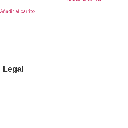
Añadir al carrito
CENTRO DE ESTUDIOS ESPECIALIZADO EN INGENIERÍAS
Y CIENCIAS ECONÓMICAS
Legal
Política de cookies
Cancelación y devolución
Reembolso
Privacidad y protección de datos