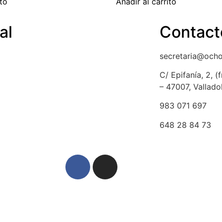
ito
Añadir al carrito
al
Contact
a de cookies
secretaria@och
ción y devolución
C/ Epifanía, 2, 
– 47007, Vallado
lso
983 071 697
dad y protección de datos
648 28 84 73
egal