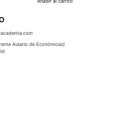
Añadir al carrito
o
oacademia.com
(frente Aulario de Económicas)
lid