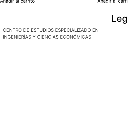
Añadir al carrito
Añadir al carr
Leg
CENTRO DE ESTUDIOS ESPECIALIZADO EN
Polític
INGENIERÍAS Y CIENCIAS ECONÓMICAS
Cancela
Reembo
Privaci
Aviso l
© 2025 Ocho Academia
Desarrollo web:
PMK MARKETING