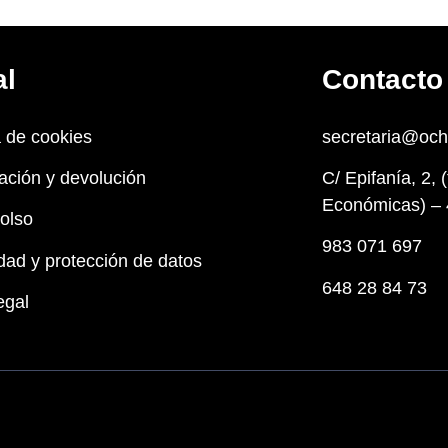
al
Contacto
a de cookies
secretaria@oc
ación y devolución
C/ Epifanía, 2, 
Económicas) – 
olso
983 071 697
dad y protección de datos
648 28 84 73
egal