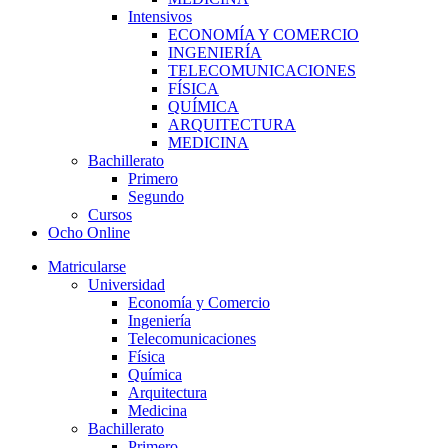
Intensivos
ECONOMÍA Y COMERCIO
INGENIERÍA
TELECOMUNICACIONES
FÍSICA
QUÍMICA
ARQUITECTURA
MEDICINA
Bachillerato
Primero
Segundo
Cursos
Ocho Online
Matricularse
Universidad
Economía y Comercio
Ingeniería
Telecomunicaciones
Física
Química
Arquitectura
Medicina
Bachillerato
Primero