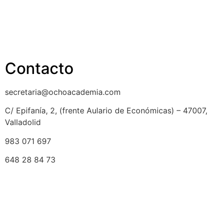
Reembolso
Privacidad y protección de datos
Aviso legal
Contacto
secretaria@ochoacademia.com
C/ Epifanía, 2, (frente Aulario de Económicas) – 47007,
Valladolid
983 071 697
648 28 84 73
© 2025 Ocho Academia
Desarrollo web:
PMK MARKETING