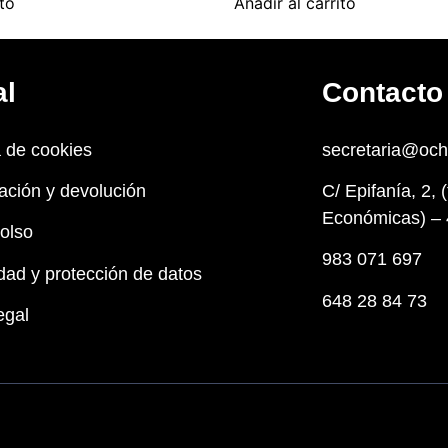
ito
Añadir al carrito
al
Contacto
a de cookies
secretaria@oc
ación y devolución
C/ Epifanía, 2, 
Económicas) – 
olso
983 071 697
dad y protección de datos
648 28 84 73
egal