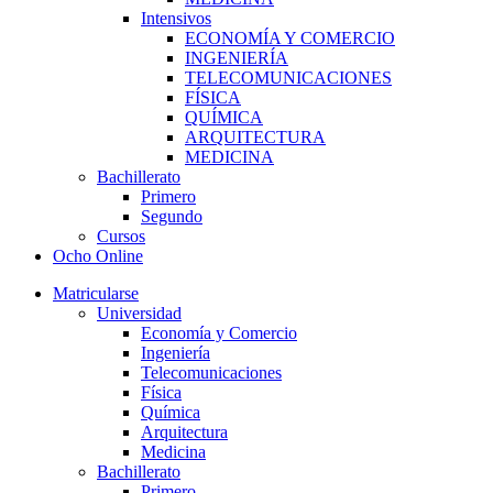
Intensivos
ECONOMÍA Y COMERCIO
INGENIERÍA
TELECOMUNICACIONES
FÍSICA
QUÍMICA
ARQUITECTURA
MEDICINA
Bachillerato
Primero
Segundo
Cursos
Ocho Online
Matricularse
Universidad
Economía y Comercio
Ingeniería
Telecomunicaciones
Física
Química
Arquitectura
Medicina
Bachillerato
Primero