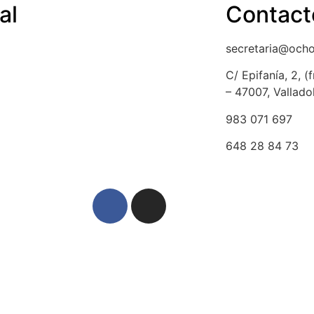
al
Contact
a de cookies
secretaria@och
ción y devolución
C/ Epifanía, 2, 
– 47007, Vallado
lso
983 071 697
dad y protección de datos
648 28 84 73
egal