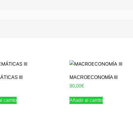
TICAS III
MACROECONOMÍA III
90,00
€
l carrito
Añadir al carrito