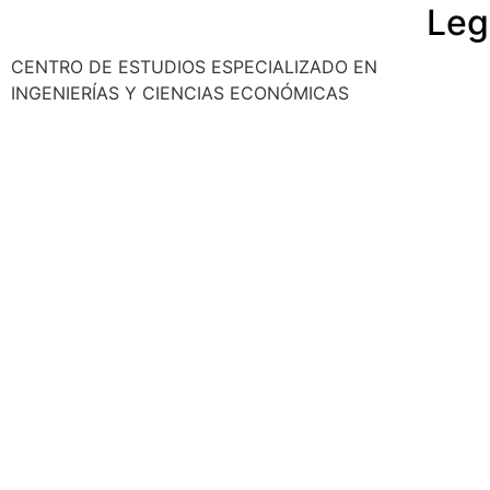
Leg
CENTRO DE ESTUDIOS ESPECIALIZADO EN
Polític
INGENIERÍAS Y CIENCIAS ECONÓMICAS
Cancela
Reembo
Privaci
Aviso l
© 2025 Ocho Academia
Desarrollo web:
PMK MARKETING