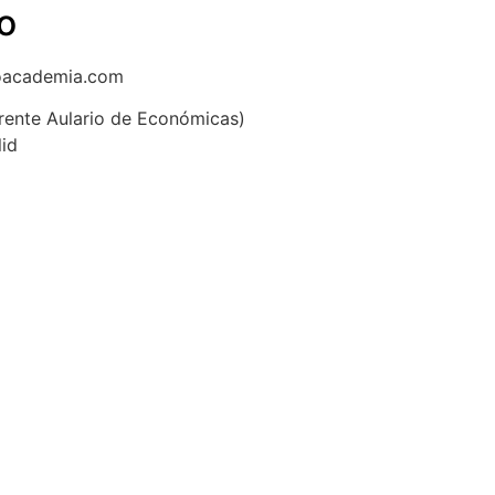
o
oacademia.com
(frente Aulario de Económicas)
lid