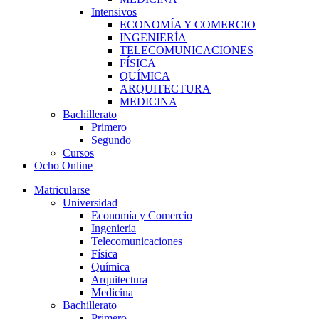
Intensivos
ECONOMÍA Y COMERCIO
INGENIERÍA
TELECOMUNICACIONES
FÍSICA
QUÍMICA
ARQUITECTURA
MEDICINA
Bachillerato
Primero
Segundo
Cursos
Ocho Online
Matricularse
Universidad
Economía y Comercio
Ingeniería
Telecomunicaciones
Física
Química
Arquitectura
Medicina
Bachillerato
Primero