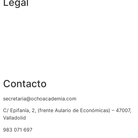
Legal
Política de cookies
Cancelación y devolución
Reembolso
Privacidad y protección de datos
Aviso legal
Contacto
secretaria@ochoacademia.com
C/ Epifanía, 2, (frente Aulario de Económicas) – 47007,
Valladolid
983 071 697