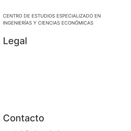
CENTRO DE ESTUDIOS ESPECIALIZADO EN
INGENIERÍAS Y CIENCIAS ECONÓMICAS
Legal
Política de cookies
Cancelación y devolución
Reembolso
Privacidad y protección de datos
Aviso legal
Contacto