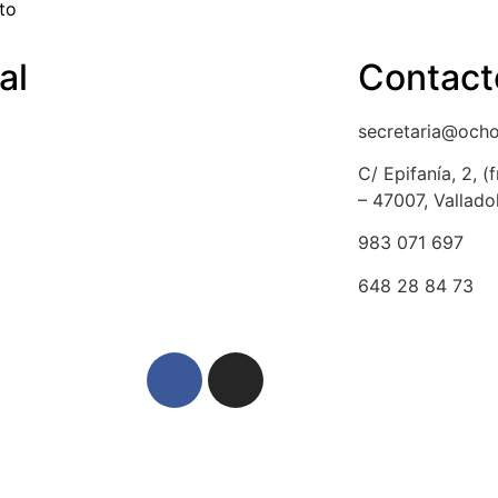
ito
al
Contact
a de cookies
secretaria@och
ción y devolución
C/ Epifanía, 2, 
– 47007, Vallado
lso
983 071 697
dad y protección de datos
648 28 84 73
egal