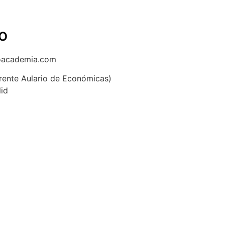
o
oacademia.com
(frente Aulario de Económicas)
lid