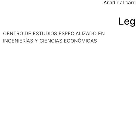
Añadir al carr
Leg
CENTRO DE ESTUDIOS ESPECIALIZADO EN
Polític
INGENIERÍAS Y CIENCIAS ECONÓMICAS
Cancela
Reembo
Privaci
Aviso l
© 2025 Ocho Academia
Desarrollo web:
PMK MARKETING