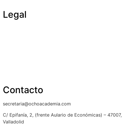
Legal
Política de cookies
Cancelación y devolución
Reembolso
Privacidad y protección de datos
Aviso legal
Contacto
secretaria@ochoacademia.com
C/ Epifanía, 2, (frente Aulario de Económicas) – 47007,
Valladolid