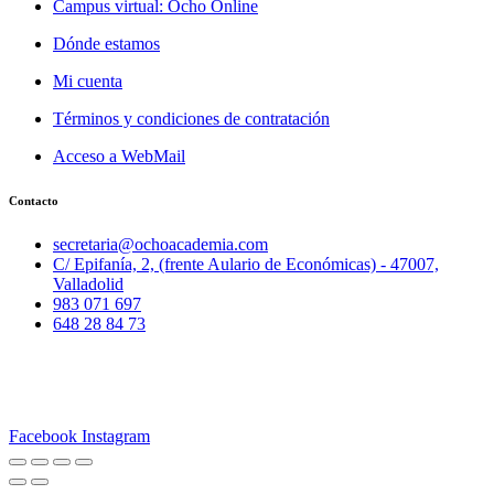
Campus virtual: Ocho Online
Dónde estamos
Mi cuenta
Términos y condiciones de contratación
Acceso a WebMail
Contacto
secretaria@ochoacademia.com
C/ Epifanía, 2, (frente Aulario de Económicas) - 47007,
Valladolid
983 071 697
648 28 84 73
© 2025 Ocho Academia
Desarrollo web:
PMK MARKETING
Facebook
Instagram