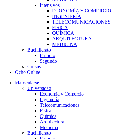
Intensivos
ECONOMÍA Y COMERCIO
INGENIERÍA
TELECOMUNICACIONES
FÍSICA
QUÍMICA
ARQUITECTURA
MEDICINA
Bachillerato
Primero
Segundo
Cursos
Ocho Online
Matricularse
Universidad
Economía y Comercio
Ingeniería
Telecomunicaciones
Física
Química
Arquitectura
Medicina
Bachillerato
Primero