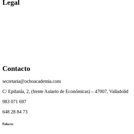
Legal
Política de cookies
Cancelación y devolución
Reembolso
Privacidad y protección de datos
Aviso legal
Contacto
secretaria@ochoacademia.com
C/ Epifanía, 2, (frente Aulario de Económicas) – 47007, Valladolid
983 071 697
648 28 84 73
Enlaces