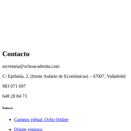
Política de cookies
Cancelación y devolución
Reembolso
Privacidad y protección de datos
Aviso legal
Contacto
secretaria@ochoacademia.com
C/ Epifanía, 2, (frente Aulario de Económicas) – 47007, Valladolid
983 071 697
648 28 84 73
Enlaces
Campus virtual: Ocho Online
Dónde estamos