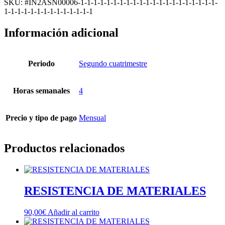
SKU: #IN2ASN00006-1-1-1-1-1-1-1-1-1-1-1-1-1-1-1-1-1-1-1-1-1-
cantidad
1-1-1-1-1-1-1-1-1-1-1-1-1-1
Información adicional
Periodo
Segundo cuatrimestre
Horas semanales
4
Precio y tipo de pago
Mensual
Productos relacionados
RESISTENCIA DE MATERIALES
90,00
€
Añadir al carrito