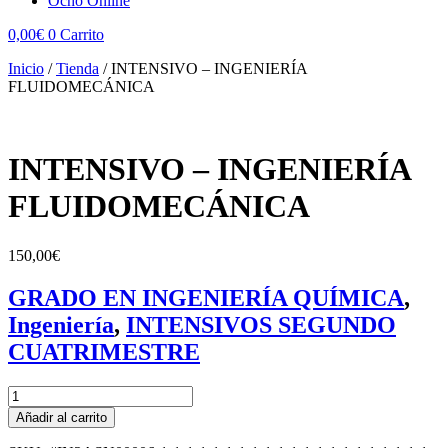
Ocho Online
0,00
€
0
Carrito
Inicio
/
Tienda
/
INTENSIVO – INGENIERÍA
FLUIDOMECÁNICA
INTENSIVO – INGENIERÍA
FLUIDOMECÁNICA
150,00
€
GRADO EN INGENIERÍA QUÍMICA
,
Ingeniería
,
INTENSIVOS SEGUNDO
CUATRIMESTRE
INTENSIVO
-
Añadir al carrito
INGENIERÍA
FLUIDOMECÁNICA