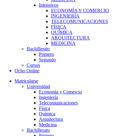
Intensivos
ECONOMÍA Y COMERCIO
INGENIERÍA
TELECOMUNICACIONES
FÍSICA
QUÍMICA
ARQUITECTURA
MEDICINA
Bachillerato
Primero
Segundo
Cursos
Ocho Online
Matricularse
Universidad
Economía y Comercio
Ingeniería
Telecomunicaciones
Física
Química
Arquitectura
Medicina
Bachillerato
Primero