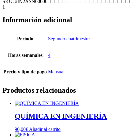
SKU: #IN2ASN00006-1-1-1-1-1-1-1-1-1-1-1-1-1-1-1-1-1-1-1-1-1-
cantidad
1
Información adicional
Periodo
Segundo cuatrimestre
Horas semanales
4
Precio y tipo de pago
Mensual
Productos relacionados
QUÍMICA EN INGENIERÍA
90,00
€
Añadir al carrito