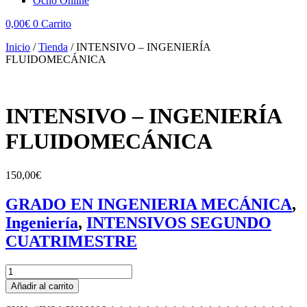
Ocho Online
0,00
€
0
Carrito
Inicio
/
Tienda
/
INTENSIVO – INGENIERÍA
FLUIDOMECÁNICA
INTENSIVO – INGENIERÍA
FLUIDOMECÁNICA
150,00
€
GRADO EN INGENIERIA MECÁNICA
,
Ingeniería
,
INTENSIVOS SEGUNDO
CUATRIMESTRE
INTENSIVO
-
Añadir al carrito
INGENIERÍA
FLUIDOMECÁNICA