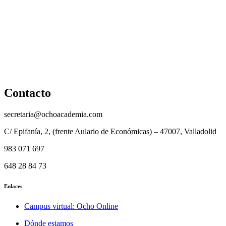
Política de cookies
Cancelación y devolución
Reembolso
Privacidad y protección de datos
Aviso legal
Contacto
secretaria@ochoacademia.com
C/ Epifanía, 2, (frente Aulario de Económicas) – 47007, Valladolid
983 071 697
648 28 84 73
Enlaces
Campus virtual: Ocho Online
Dónde estamos