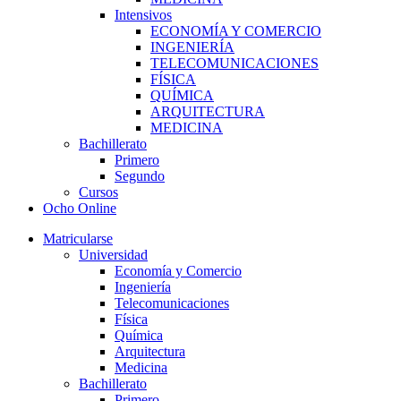
Intensivos
ECONOMÍA Y COMERCIO
INGENIERÍA
TELECOMUNICACIONES
FÍSICA
QUÍMICA
ARQUITECTURA
MEDICINA
Bachillerato
Primero
Segundo
Cursos
Ocho Online
Matricularse
Universidad
Economía y Comercio
Ingeniería
Telecomunicaciones
Física
Química
Arquitectura
Medicina
Bachillerato
Primero