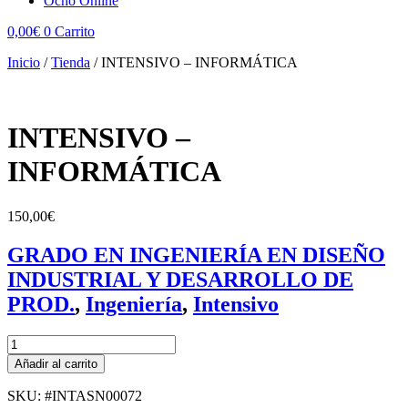
Ocho Online
0,00
€
0
Carrito
Inicio
/
Tienda
/
INTENSIVO – INFORMÁTICA
INTENSIVO –
INFORMÁTICA
150,00
€
GRADO EN INGENIERÍA EN DISEÑO
INDUSTRIAL Y DESARROLLO DE
PROD.
,
Ingeniería
,
Intensivo
INTENSIVO
-
Añadir al carrito
INFORMÁTICA
cantidad
SKU: #INTASN00072