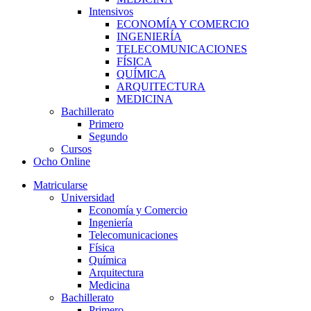
Intensivos
ECONOMÍA Y COMERCIO
INGENIERÍA
TELECOMUNICACIONES
FÍSICA
QUÍMICA
ARQUITECTURA
MEDICINA
Bachillerato
Primero
Segundo
Cursos
Ocho Online
Matricularse
Universidad
Economía y Comercio
Ingeniería
Telecomunicaciones
Física
Química
Arquitectura
Medicina
Bachillerato
Primero