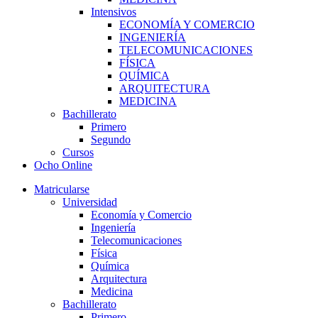
Intensivos
ECONOMÍA Y COMERCIO
INGENIERÍA
TELECOMUNICACIONES
FÍSICA
QUÍMICA
ARQUITECTURA
MEDICINA
Bachillerato
Primero
Segundo
Cursos
Ocho Online
Matricularse
Universidad
Economía y Comercio
Ingeniería
Telecomunicaciones
Física
Química
Arquitectura
Medicina
Bachillerato
Primero