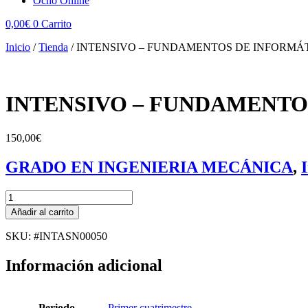
Ocho Online
0,00
€
0
Carrito
Inicio
/
Tienda
/
INTENSIVO – FUNDAMENTOS DE INFORMÁ
INTENSIVO – FUNDAMENTO
150,00
€
GRADO EN INGENIERIA MECÁNICA
,
INTENSIVO
-
Añadir al carrito
FUNDAMENTOS
DE
SKU: #INTASN00050
INFORMÁTICA
cantidad
Información adicional
Periodo
Primer cuatrimestre