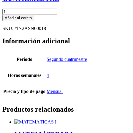
INTENSIVO
-
Añadir al carrito
FUNDAMENTOS
DE
SKU: #IN2ASN00018
ELECTRÓNICA
cantidad
Información adicional
Periodo
Segundo cuatrimestre
Horas semanales
4
Precio y tipo de pago
Mensual
Productos relacionados