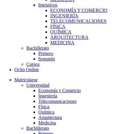
Intensivos
ECONOMÍA Y COMERCIO
INGENIERÍA
TELECOMUNICACIONES
FÍSICA
QUÍMICA
ARQUITECTURA
MEDICINA
Bachillerato
Primero
Segundo
Cursos
Ocho Online
Matricularse
Universidad
Economía y Comercio
Ingeniería
Telecomunicaciones
Física
Química
Arquitectura
Medicina
Bachillerato
Primero