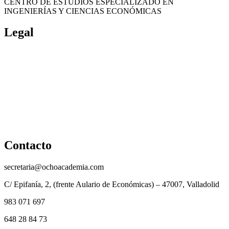
CENTRO DE ESTUDIOS ESPECIALIZADO EN
INGENIERÍAS Y CIENCIAS ECONÓMICAS
Legal
Política de cookies
Cancelación y devolución
Reembolso
Privacidad y protección de datos
Aviso legal
Contacto
secretaria@ochoacademia.com
C/ Epifanía, 2, (frente Aulario de Económicas) – 47007, Valladolid
983 071 697
648 28 84 73