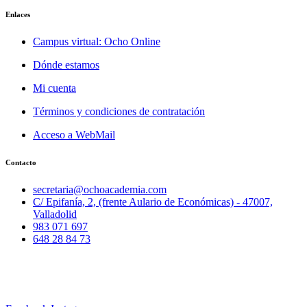
Enlaces
Campus virtual: Ocho Online
Dónde estamos
Mi cuenta
Términos y condiciones de contratación
Acceso a WebMail
Contacto
secretaria@ochoacademia.com
C/ Epifanía, 2, (frente Aulario de Económicas) - 47007,
Valladolid
983 071 697
648 28 84 73
© 2025 Ocho Academia
Desarrollo web:
PMK MARKETING