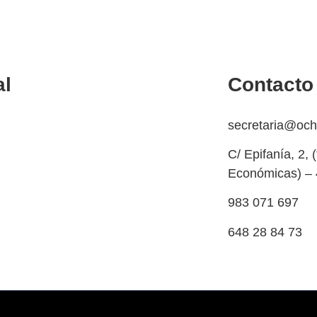
al
Contacto
a de cookies
secretaria@oc
ación y devolución
C/ Epifanía, 2, 
Económicas) – 
olso
983 071 697
dad y protección de datos
648 28 84 73
egal