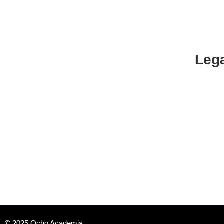
Leg
CENTRO DE ESTUDIOS ESPECIALIZADO EN
INGENIERÍAS Y CIENCIAS ECONÓMICAS
Polític
Cancel
Reemb
Privaci
Aviso l
© 2025 Ocho Academia