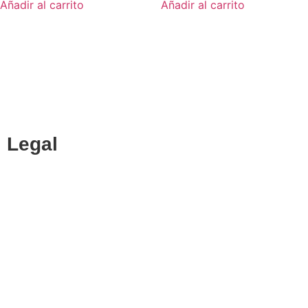
Añadir al carrito
Añadir al carrito
CENTRO DE ESTUDIOS ESPECIALIZADO EN INGENIERÍAS
Y CIENCIAS ECONÓMICAS
Legal
Política de cookies
Cancelación y devolución
Reembolso
Privacidad y protección de datos
Aviso legal