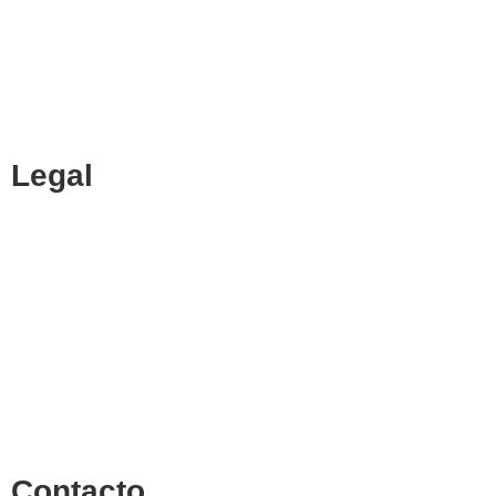
CENTRO DE ESTUDIOS ESPECIALIZADO EN INGENIERÍAS
Y CIENCIAS ECONÓMICAS
Legal
Política de cookies
Cancelación y devolución
Reembolso
Privacidad y protección de datos
Aviso legal
Contacto