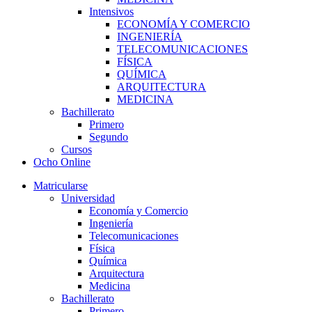
Intensivos
ECONOMÍA Y COMERCIO
INGENIERÍA
TELECOMUNICACIONES
FÍSICA
QUÍMICA
ARQUITECTURA
MEDICINA
Bachillerato
Primero
Segundo
Cursos
Ocho Online
Matricularse
Universidad
Economía y Comercio
Ingeniería
Telecomunicaciones
Física
Química
Arquitectura
Medicina
Bachillerato
Primero