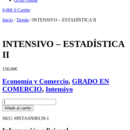
Ocho Online
0,00
€
0
Carrito
Inicio
/
Tienda
/
INTENSIVO – ESTADÍSTICA II
INTENSIVO – ESTADÍSTICA
II
150,00
€
Economía y Comercio
,
GRADO EN
COMERCIO
,
Intensivo
INTENSIVO
-
Añadir al carrito
ESTADÍSTICA
II
SKU: #INTASN00139-1
cantidad