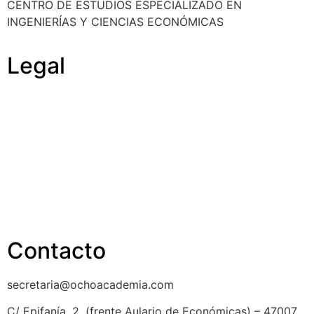
CENTRO DE ESTUDIOS ESPECIALIZADO EN
INGENIERÍAS Y CIENCIAS ECONÓMICAS
Legal
Política de cookies
Cancelación y devolución
Reembolso
Privacidad y protección de datos
Aviso legal
Contacto
secretaria@ochoacademia.com
C/ Epifanía, 2, (frente Aulario de Económicas) – 47007,