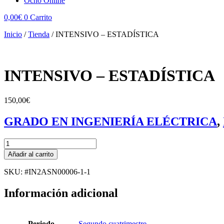
Ocho Online
0,00
€
0
Carrito
Inicio
/
Tienda
/
INTENSIVO – ESTADÍSTICA
INTENSIVO – ESTADÍSTICA
150,00
€
GRADO EN INGENIERÍA ELÉCTRICA
,
INTENSIVO
-
Añadir al carrito
ESTADÍSTICA
cantidad
SKU: #IN2ASN00006-1-1
Información adicional
Periodo
Segundo cuatrimestre