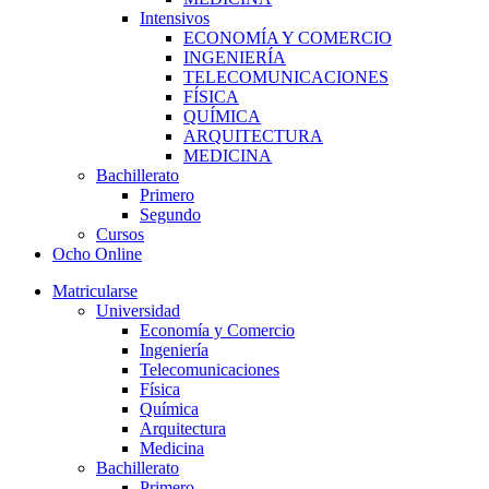
Intensivos
ECONOMÍA Y COMERCIO
INGENIERÍA
TELECOMUNICACIONES
FÍSICA
QUÍMICA
ARQUITECTURA
MEDICINA
Bachillerato
Primero
Segundo
Cursos
Ocho Online
Matricularse
Universidad
Economía y Comercio
Ingeniería
Telecomunicaciones
Física
Química
Arquitectura
Medicina
Bachillerato
Primero