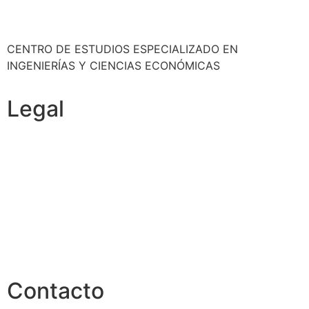
CENTRO DE ESTUDIOS ESPECIALIZADO EN
INGENIERÍAS Y CIENCIAS ECONÓMICAS
Legal
Política de cookies
Cancelación y devolución
Reembolso
Privacidad y protección de datos
Aviso legal
Contacto