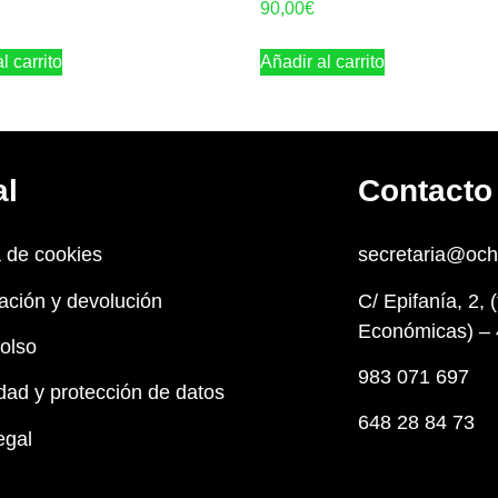
90,00
€
l carrito
Añadir al carrito
al
Contacto
a de cookies
secretaria@oc
ación y devolución
C/ Epifanía, 2, 
Económicas) – 
olso
983 071 697
dad y protección de datos
648 28 84 73
egal