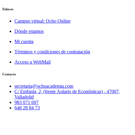
Enlaces
Campus virtual: Ocho Online
Dónde estamos
Mi cuenta
Términos y condiciones de contratación
Acceso a WebMail
Contacto
secretaria@ochoacademia.com
C/ Epifanía, 2, (frente Aulario de Económicas) - 47007,
Valladolid
983 071 697
648 28 84 73
© 2025 Ocho Academia
Desarrollo web:
PMK MARKETING