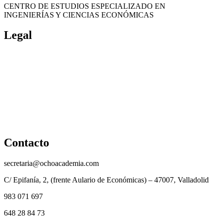
CENTRO DE ESTUDIOS ESPECIALIZADO EN
INGENIERÍAS Y CIENCIAS ECONÓMICAS
Legal
Política de cookies
Cancelación y devolución
Reembolso
Privacidad y protección de datos
Aviso legal
Contacto
secretaria@ochoacademia.com
C/ Epifanía, 2, (frente Aulario de Económicas) – 47007, Valladolid
983 071 697
648 28 84 73