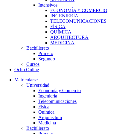
Intensivos
ECONOMÍA Y COMERCIO
INGENIERÍA
TELECOMUNICACIONES
FÍSICA
QUÍMICA
ARQUITECTURA
MEDICINA
Bachillerato
Primero
Segundo
Cursos
Ocho Online
Matricularse
Universidad
Economía y Comercio
Ingeniería
Telecomunicaciones
Física
Química
Arquitectura
Medicina
Bachillerato
Primero