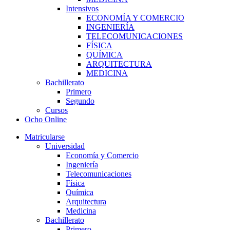
Intensivos
ECONOMÍA Y COMERCIO
INGENIERÍA
TELECOMUNICACIONES
FÍSICA
QUÍMICA
ARQUITECTURA
MEDICINA
Bachillerato
Primero
Segundo
Cursos
Ocho Online
Matricularse
Universidad
Economía y Comercio
Ingeniería
Telecomunicaciones
Física
Química
Arquitectura
Medicina
Bachillerato
Primero