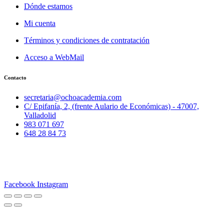
Dónde estamos
Mi cuenta
Términos y condiciones de contratación
Acceso a WebMail
Contacto
secretaria@ochoacademia.com
C/ Epifanía, 2, (frente Aulario de Económicas) - 47007,
Valladolid
983 071 697
648 28 84 73
© 2025 Ocho Academia
Desarrollo web:
PMK MARKETING
Facebook
Instagram