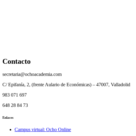
Política de cookies
Cancelación y devolución
Reembolso
Privacidad y protección de datos
Aviso legal
Contacto
secretaria@ochoacademia.com
C/ Epifanía, 2, (frente Aulario de Económicas) – 47007, Valladolid
983 071 697
648 28 84 73
Enlaces
Campus virtual: Ocho Online