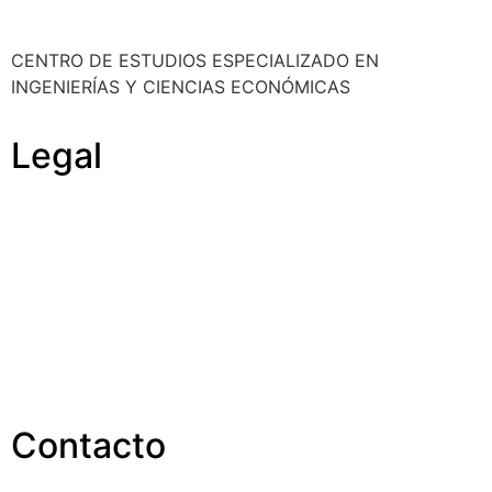
CENTRO DE ESTUDIOS ESPECIALIZADO EN
INGENIERÍAS Y CIENCIAS ECONÓMICAS
Legal
Política de cookies
Cancelación y devolución
Reembolso
Privacidad y protección de datos
Aviso legal
Contacto