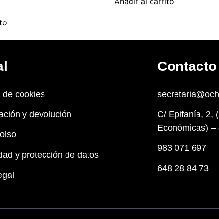
Añadir al carrito
ito
al
Contacto
a de cookies
secretaria@oc
ación y devolución
C/ Epifanía, 2, 
Económicas) – 
olso
983 071 697
dad y protección de datos
648 28 84 73
egal