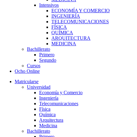
Intensivos
ECONOMÍA Y COMERCIO
INGENIERÍA
TELECOMUNICACIONES
FÍSICA
QUÍMICA
ARQUITECTURA
MEDICINA
Bachillerato
Primero
Segundo
Cursos
Ocho Online
Matricularse
Universidad
Economía y Comercio
Ingeniería
Telecomunicaciones
Física
Química
Arquitectura
Medicina
Bachillerato
Primero